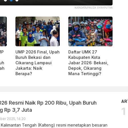
KATADATA/FAUZA SYAHPUTRA
MP
UMP 2026 Final, Upah
Daftar UMK 27
Buruh Bekasi dan
Kabupaten Kota
ruh
Cikarang Lampaui
Jabar 2026: Bekasi,
dah
Jakarta: Naik
Depok, Cikarang
Berapa?
Mana Tertinggi?
AR
26 Resmi Naik Rp 200 Ribu, Upah Buruh
 Rp 3,7 Juta
er 2025, 14.20
i Kalimantan Tengah (Kalteng) resmi menetapkan besaran