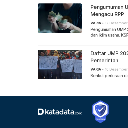
Pengumuman UMP
Mengacu RPP
VARIA
• 17 Desember 
Pengumuman UMP 20
dan iklim usaha. K
Daftar UMP 202
Pemerintah
VARIA
• 10 Desember 
Berikut perkiraan d