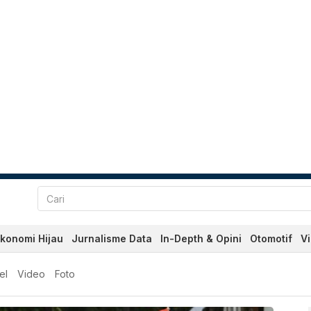
konomi Hijau
Jurnalisme Data
In-Depth & Opini
Otomotif
V
an Terkini Hari Ini - Kata
el
Video
Foto