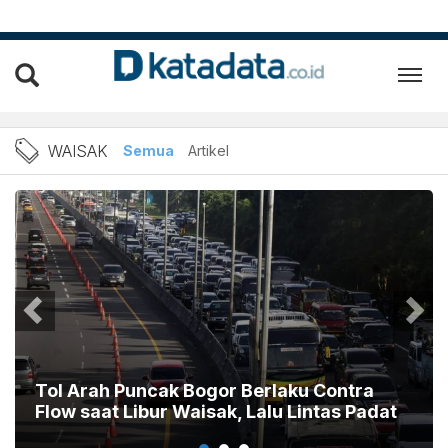
Berita Waisak Terbaru dan 
WAISAK
Semua
Artikel
Tol Arah Puncak Bogor Berlaku Contra
Flow saat Libur Waisak, Lalu Lintas Padat