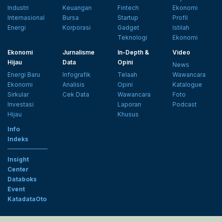
Industri
Keuangan
Fintech
Ekonomi
Internasional
Bursa
Startup
Profil
Energi
Korporasi
Gadget
Istilah
Teknologi
Ekonomi
Ekonomi
Jurnalisme
In-Depth &
Video
Hijau
Data
Opini
News
Energi Baru
Infografik
Telaah
Wawancara
Ekonomi
Analisis
Opini
Katalogue
Sirkular
Cek Data
Wawancara
Foto
Investasi
Laporan
Podcast
Hijau
Khusus
Info
Indeks
Insight
Center
Databoks
Event
KatadataOto