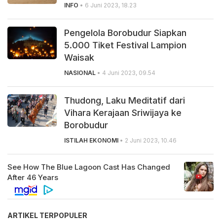
INFO
• 6 Juni 2023, 18.23
Pengelola Borobudur Siapkan
5.000 Tiket Festival Lampion
Waisak
NASIONAL
• 4 Juni 2023, 09.54
Thudong, Laku Meditatif dari
Vihara Kerajaan Sriwijaya ke
Borobudur
ISTILAH EKONOMI
• 2 Juni 2023, 10.46
ARTIKEL TERPOPULER