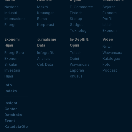
Nasional
Makro
E-Commerce
Sejarah
Industri
Keuangan
Fintech
Ekonomi
Internasional
Bursa
Startup
Profil
Energi
Korporasi
Gadget
Istilah
Teknologi
Ekonomi
Ekonomi
Jurnalisme
In-Depth &
Video
Hijau
Data
Opini
News
Energi Baru
Infografik
Telaah
Wawancara
Ekonomi
Analisis
Opini
Katalogue
Sirkular
Cek Data
Wawancara
Foto
Investasi
Laporan
Podcast
Hijau
Khusus
Info
Indeks
Insight
Center
Databoks
Event
KatadataOto