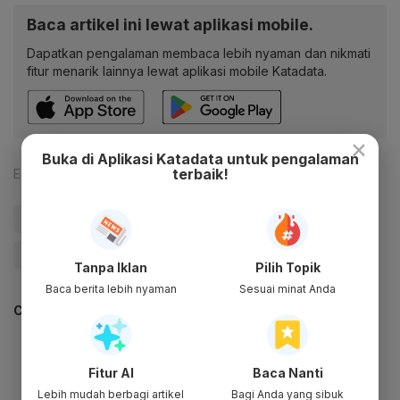
Baca artikel ini lewat aplikasi mobile.
Dapatkan pengalaman membaca lebih nyaman dan nikmati
fitur menarik lainnya lewat aplikasi mobile Katadata.
×
Buka di Aplikasi Katadata untuk pengalaman
terbaik!
Editor:
Aria W. Yudhistira
#Pengangguran
#Tenaga Kerja Indonesia
#ketenagakerjaan
#Jokowi
Tanpa Iklan
Pilih Topik
Baca berita lebih nyaman
Sesuai minat Anda
CEK JUGA DATA INI
Fitur AI
Baca Nanti
Lebih mudah berbagi artikel
Bagi Anda yang sibuk