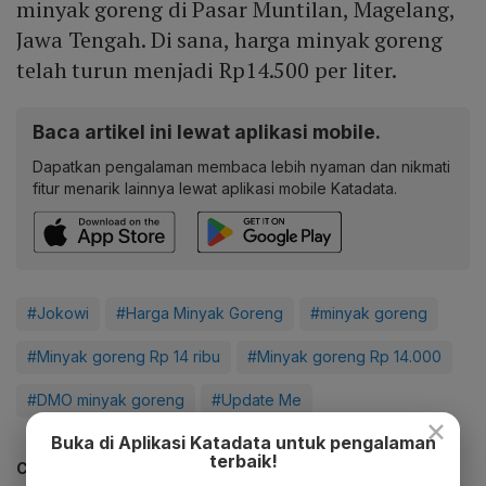
minyak goreng di Pasar Muntilan, Magelang,
Jawa Tengah. Di sana, harga minyak goreng
telah turun menjadi Rp14.500 per liter.
Baca artikel ini lewat aplikasi mobile.
Dapatkan pengalaman membaca lebih nyaman dan nikmati
fitur menarik lainnya lewat aplikasi mobile Katadata.
#Jokowi
#Harga Minyak Goreng
#minyak goreng
#Minyak goreng Rp 14 ribu
#Minyak goreng Rp 14.000
#DMO minyak goreng
#Update Me
×
Buka di Aplikasi Katadata untuk pengalaman
terbaik!
CEK JUGA DATA INI