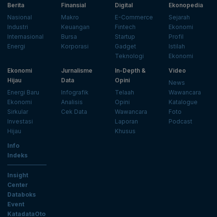
Berita
Finansial
Digital
Ekonopedia
Nasional
Makro
E-Commerce
Sejarah
Industri
Keuangan
Fintech
Ekonomi
Internasional
Bursa
Startup
Profil
Energi
Korporasi
Gadget
Istilah
Teknologi
Ekonomi
Ekonomi
Jurnalisme
In-Depth &
Video
Hijau
Data
Opini
News
Energi Baru
Infografik
Telaah
Wawancara
Ekonomi
Analisis
Opini
Katalogue
Sirkular
Cek Data
Wawancara
Foto
Investasi
Laporan
Podcast
Hijau
Khusus
Info
Indeks
Insight
Center
Databoks
Event
KatadataOto