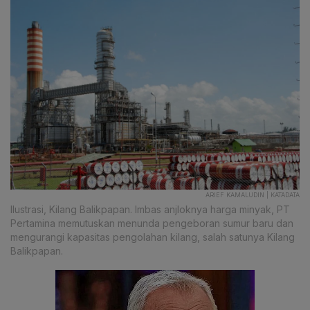
ARIEF KAMALUDIN | KATADATA
Ilustrasi, Kilang Balikpapan. Imbas anjloknya harga minyak, PT
Pertamina memutuskan menunda pengeboran sumur baru dan
mengurangi kapasitas pengolahan kilang, salah satunya Kilang
Balikpapan.