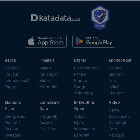
Berita
Finansial
Digital
Ekonopedia
Nasional
Makro
E-Commerce
Sejarah
Industri
Keuangan
Fintech
Ekonomi
Internasional
Bursa
Startup
Profil
Energi
Korporasi
Gadget
Istilah
Teknologi
Ekonomi
Ekonomi
Jurnalisme
In-Depth &
Video
Hijau
Data
Opini
News
Energi Baru
Infografik
Telaah
Wawancara
Ekonomi
Analisis
Opini
Katalogue
Sirkular
Cek Data
Wawancara
Foto
Investasi
Laporan
Podcast