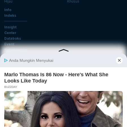
Hijau
Khusus
Info
Indeks
Insight
Center
Databoks
Event
KatadataOto
Langganan Newsletter
Email
Daftar
Ikuti Kami
Tentang Katadata
Advertising
Karier
Pedoman Media Siber
Kebijakan Privasi
Disclaimer
Hubungi Kami
©2026 Katadata. Hak cipta dilindungi Undang-undang.