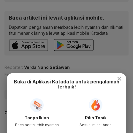
Baca artikel ini lewat aplikasi mobile.
Dapatkan pengalaman membaca lebih nyaman dan nikmati
fitur menarik lainnya lewat aplikasi mobile Katadata.
Reporter:
Verda Nano Setiawan
Editor:
Agung Jatmiko
×
Buka di Aplikasi Katadata untuk pengalaman
terbaik!
#Energi
#Migas
#Pertamina
CEK JUGA DATA INI
Tanpa Iklan
Pilih Topik
Baca berita lebih nyaman
Sesuai minat Anda