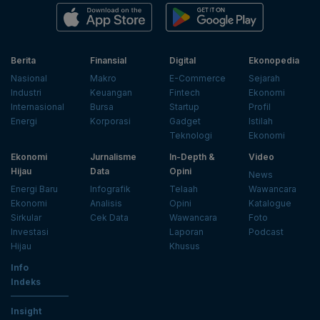
Berita
Finansial
Digital
Ekonopedia
Nasional
Makro
E-Commerce
Sejarah
Industri
Keuangan
Fintech
Ekonomi
Internasional
Bursa
Startup
Profil
Energi
Korporasi
Gadget
Istilah
Teknologi
Ekonomi
Ekonomi
Jurnalisme
In-Depth &
Video
Hijau
Data
Opini
News
Energi Baru
Infografik
Telaah
Wawancara
Ekonomi
Analisis
Opini
Katalogue
Sirkular
Cek Data
Wawancara
Foto
Investasi
Laporan
Podcast
Hijau
Khusus
Info
Indeks
Insight