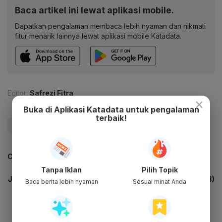
Baca artikel ini lewat aplikasi mobile.
Dapatkan pengalaman membaca lebih nyaman dan nikmati
fitur menarik lainnya lewat aplikasi mobile Katadata.
Editor:
Safrezi Fitra
×
Buka di Aplikasi Katadata untuk pengalaman
terbaik!
#Energi
#Listrik
#Jokowi
#Makro Ekonomi
CEK JUGA DATA INI
Tanpa Iklan
Pilih Topik
Baca berita lebih nyaman
Sesuai minat Anda