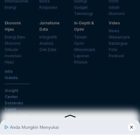
Internasional
Bursa
Startup
Profil
Energi
Korporasi
Gadget
Istilah
Teknologi
Ekonomi
Ekonomi
Jurnalisme
In-Depth &
Video
Hijau
Data
Opini
News
Energi Baru
Infografik
Telaah
Wawancara
Ekonomi
Analisis
Opini
Katalogue
Sirkular
Cek Data
Wawancara
Foto
Investasi
Laporan
Podcast
Hijau
Khusus
Info
Indeks
Insight
Center
Databoks
Event
KatadataOto
Langganan Newsletter