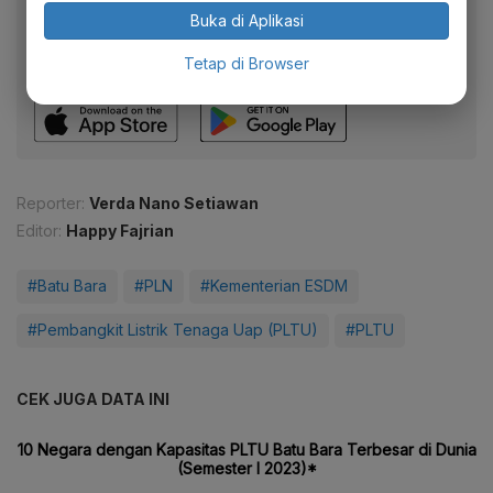
Baca artikel ini lewat aplikasi mobile.
Buka di Aplikasi
Dapatkan pengalaman membaca lebih nyaman dan nikmati
Tetap di Browser
fitur menarik lainnya lewat aplikasi mobile Katadata.
Reporter:
Verda Nano Setiawan
Editor:
Happy Fajrian
#Batu Bara
#PLN
#Kementerian ESDM
#Pembangkit Listrik Tenaga Uap (PLTU)
#PLTU
CEK JUGA DATA INI