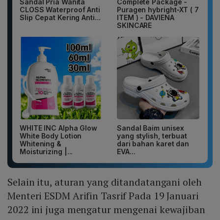
Sandal Pria Wanita
Complete Package -
CLOSS Waterproof Anti
Puragen hybright-XT ( 7
Slip Cepat Kering Anti...
ITEM ) - DAVIENA
SKINCARE
WHITE INC Alpha Glow
Sandal Baim unisex
White Body Lotion
yang stylish, terbuat
Whitening &
dari bahan karet dan
Moisturizing |...
EVA...
Selain itu, aturan yang ditandatangani oleh
Menteri ESDM Arifin Tasrif Pada 19 Januari
2022 ini juga mengatur mengenai kewajiban