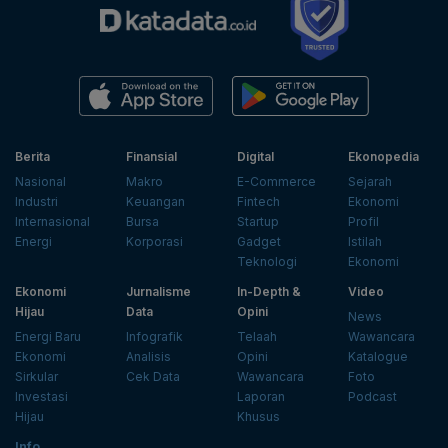
Berita
Finansial
Digital
Ekonopedia
Nasional
Makro
E-Commerce
Sejarah
Industri
Keuangan
Fintech
Ekonomi
Internasional
Bursa
Startup
Profil
Energi
Korporasi
Gadget
Istilah
Teknologi
Ekonomi
Ekonomi
Jurnalisme
In-Depth &
Video
Hijau
Data
Opini
News
Energi Baru
Infografik
Telaah
Wawancara
Ekonomi
Analisis
Opini
Katalogue
Sirkular
Cek Data
Wawancara
Foto
Investasi
Laporan
Podcast
Hijau
Khusus
Info