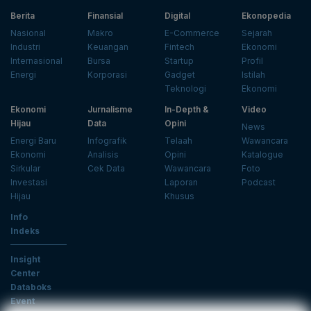
Berita
Finansial
Digital
Ekonopedia
Nasional
Makro
E-Commerce
Sejarah
Industri
Keuangan
Fintech
Ekonomi
Internasional
Bursa
Startup
Profil
Energi
Korporasi
Gadget
Istilah
Teknologi
Ekonomi
Ekonomi
Jurnalisme
In-Depth &
Video
Hijau
Data
Opini
News
Energi Baru
Infografik
Telaah
Wawancara
Ekonomi
Analisis
Opini
Katalogue
Sirkular
Cek Data
Wawancara
Foto
Investasi
Laporan
Podcast
Hijau
Khusus
Info
Indeks
Insight
Center
Databoks
Event