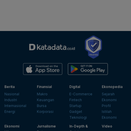
Berita
Finansial
Digital
Ekonopedia
Nasional
Makro
E-Commerce
Sejarah
Industri
Keuangan
Fintech
Ekonomi
Internasional
Bursa
Startup
Profil
Energi
Korporasi
Gadget
Istilah
Teknologi
Ekonomi
Ekonomi
Jurnalisme
In-Depth &
Video