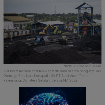
ANTARA FOTO/NOVA WAHYUDI/WSJ.
Alat berat merapikan tumpukan batu bara di area pengumpulan
Dermaga Batu bara Kertapati milik PT Bukit Asam Tbk di
Palembang, Sumatera Selatan, Selasa (4/1/2022).