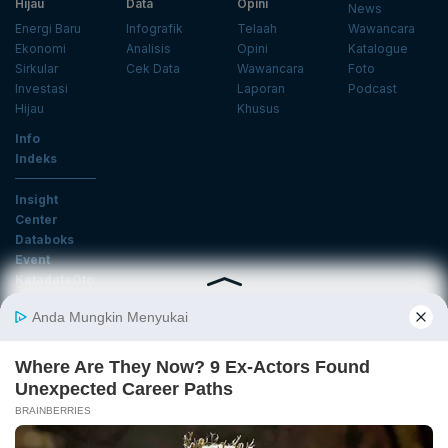
Hijau
Data
Opini
News
Energi Baru
Infografik
Telaah
Wawancara
Ekonomi
Analisis
Opini
Katalogue
Sirkular
Cek Data
Wawancara
Foto
Investasi
Laporan
Podcast
Hijau
Khusus
Info
Indeks
Insight
Center
Databoks
Event
KatadataOto
Langganan Newsletter
Email
Daftar
Ikuti Kami