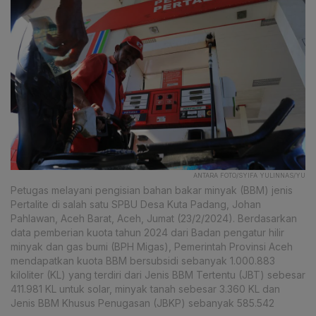
ANTARA FOTO/SYIFA YULINNAS/YU
Petugas melayani pengisian bahan bakar minyak (BBM) jenis
Pertalite di salah satu SPBU Desa Kuta Padang, Johan
Pahlawan, Aceh Barat, Aceh, Jumat (23/2/2024). Berdasarkan
data pemberian kuota tahun 2024 dari Badan pengatur hilir
minyak dan gas bumi (BPH Migas), Pemerintah Provinsi Aceh
mendapatkan kuota BBM bersubsidi sebanyak 1.000.883
kiloliter (KL) yang terdiri dari Jenis BBM Tertentu (JBT) sebesar
411.981 KL untuk solar, minyak tanah sebesar 3.360 KL dan
Jenis BBM Khusus Penugasan (JBKP) sebanyak 585.542