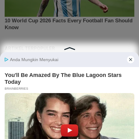
ARTIKEL TERPOPULER
Bahlil Bantah Ada Izin Tambang Baru di Raja
Ampat, Hanya Tersisa Gag Nickel
Harga Minyak Turun ke US$ 80 Usai Trump
Tawarkan Perundingan Terakhir ke Iran
Listrik Kalimantan Padam Sejak Juni, Prabowo
Minta Bahlil Segera Atasi
Target Produksi Listrik Pertamina Geothermal Naik
Jadi 5,2 GW di Akhir 2026
Bahlil Prioritaskan Relaksasi RKAB untuk
Perusahaan yang Bayar Royalti Tinggi