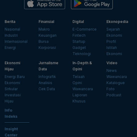
Berita
Finansial
Digital
Ekonopedia
Nasional
Makro
E-Commerce
Sejarah
Industri
Keuangan
Fintech
Ekonomi
Internasional
Bursa
Startup
Profil
Energi
Korporasi
Gadget
Istilah
Teknologi
Ekonomi
Ekonomi
Jurnalisme
In-Depth &
Video
Hijau
Data
Opini
News
Energi Baru
Infografik
Telaah
Wawancara
Ekonomi
Analisis
Opini
Katalogue
Sirkular
Cek Data
Wawancara
Foto
Investasi
Laporan
Podcast
Hijau
Khusus
Info
Indeks
Insight
Center