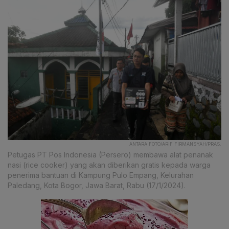
ANTARA FOTO/ARIF FIRMANSYAH/PRAS.
Petugas PT Pos Indonesia (Persero) membawa alat penanak
nasi (rice cooker) yang akan diberikan gratis kepada warga
penerima bantuan di Kampung Pulo Empang, Kelurahan
Paledang, Kota Bogor, Jawa Barat, Rabu (17/1/2024).