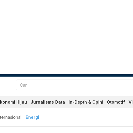
konomi Hijau
Jurnalisme Data
In-Depth & Opini
Otomotif
V
nternasional
Energi