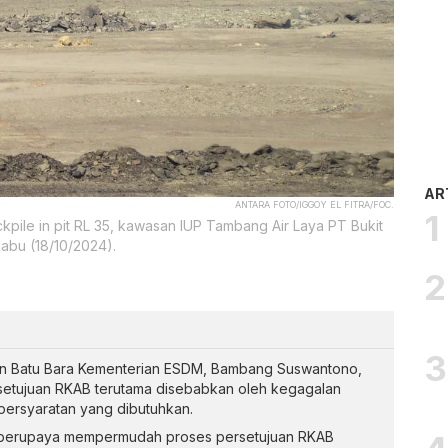
AR
ANTARA FOTO/IGGOY EL FITRA/FOC.
kpile in pit RL 35, kawasan IUP Tambang Air Laya PT Bukit
abu (18/10/2024).
 dan Batu Bara Kementerian ESDM, Bambang Suswantono,
setujuan RKAB terutama disebabkan oleh kegagalan
ersyaratan yang dibutuhkan.
 berupaya mempermudah proses persetujuan RKAB