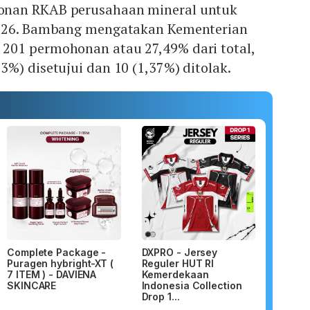
nan RKAB perusahaan mineral untuk
2026. Bambang mengatakan Kementerian
01 permohonan atau 27,49% dari total,
%) disetujui dan 10 (1,37%) ditolak.
Complete Package -
DXPRO - Jersey
Puragen hybright-XT (
Reguler HUT RI
7 ITEM ) - DAVIENA
Kemerdekaan
SKINCARE
Indonesia Collection
Drop 1...