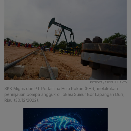
KATADATA / TRION JULIANTO
SKK Migas dan PT Pertamina Hulu Rokan (PHR) melakukan
peninjauan pompa angguk di lokasi Sumur Bor Lapangan Duri,
Riau (30/12/2022).