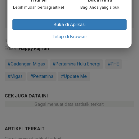
fitur menarik lainnya lewat aplikasi mobile Katadata.
Lebih mudah berbagi artikel
Bagi Anda yang sibuk
Buka di Aplikasi
Tetap di Browser
Reporter:
Mela Syaharani
Editor:
Happy Fajrian
#Cadangan Migas
#Pertamina Hulu Energi
#PHE
#Migas
#Pertamina
#Update Me
CEK JUGA DATA INI
Gagal memuat data statistik terkait.
ARTIKEL TERKAIT
Gagal memuat artikel terkait.