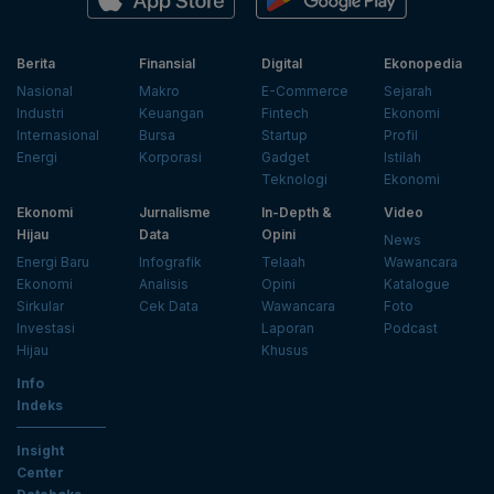
Berita
Finansial
Digital
Ekonopedia
Nasional
Makro
E-Commerce
Sejarah
Industri
Keuangan
Fintech
Ekonomi
Internasional
Bursa
Startup
Profil
Energi
Korporasi
Gadget
Istilah
Teknologi
Ekonomi
Ekonomi
Jurnalisme
In-Depth &
Video
Hijau
Data
Opini
News
Energi Baru
Infografik
Telaah
Wawancara
Ekonomi
Analisis
Opini
Katalogue
Sirkular
Cek Data
Wawancara
Foto
Investasi
Laporan
Podcast
Hijau
Khusus
Info
Indeks
Insight
Center