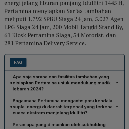
energi jelang liburan panjang Idulfitri 1445 H,
Pertamina menyiapkan Sarfas tambahan
meliputi 1.792 SPBU Siaga 24 Jam, 5.027 Agen
LPG Siaga 24 Jam, 200 Mobil Tangki Stand By,
61 Kiosk Pertamina Siaga, 54 Motorist, dan
281 Pertamina Delivery Service.
FAQ
Apa saja sarana dan fasilitas tambahan yang
•
disiapkan Pertamina untuk mendukung mudik
lebaran 2024?
Pertamina melalui PT Pertamina Patra Niaga
Bagaimana Pertamina mengantisipasi kendala
mengoperasikan 115 Terminal BBM, 30 Terminal LPG, 71
•
suplai energi di daerah terpencil yang terkena
Depo Pengisian Pesawat Udara (DPPU), lebih dari
cuaca ekstrem menjelang Idulfitri?
7.400 SPBU, 723 SPBE, dan 48.207 Agen/Outlet LPG.
Pertamina membangun stok BBM di SPBU sejak H‑14
Untuk masa mudik ditambahkan 1.792 SPBU Siaga
Peran apa yang dimainkan oleh subholding
dan stok LPG di agen atau pangkalan, menyiagakan