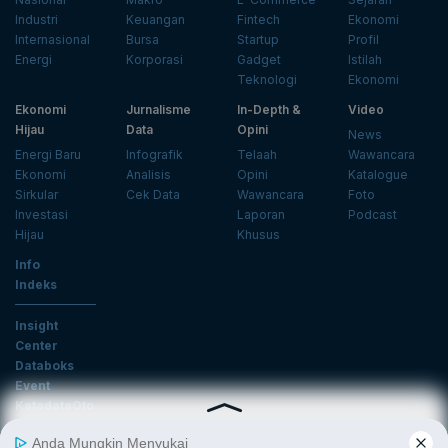
Industri
Keuangan
Fintech
Ekonomi
Internasional
Bursa
Startup
Profil
Energi
Korporasi
Gadget
Istilah
Teknologi
Ekonomi
Ekonomi
Jurnalisme
In-Depth &
Video
Hijau
Data
Opini
News
Energi Baru
Infografik
Telaah
Wawancara
Ekonomi
Analisis
Opini
Katalogue
Sirkular
Cek Data
Wawancara
Foto
Investasi
Laporan
Podcast
Hijau
Khusus
Info
Indeks
Insight
Center
Databoks
Event
KatadataOto