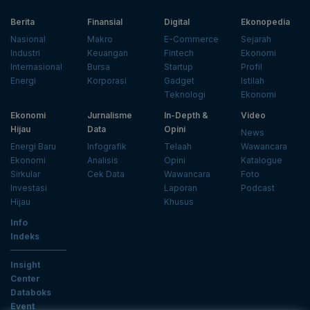
Berita
Finansial
Digital
Ekonopedia
Nasional
Makro
E-Commerce
Sejarah
Industri
Keuangan
Fintech
Ekonomi
Internasional
Bursa
Startup
Profil
Energi
Korporasi
Gadget
Istilah
Teknologi
Ekonomi
Ekonomi
Jurnalisme
In-Depth &
Video
Hijau
Data
Opini
News
Energi Baru
Infografik
Telaah
Wawancara
Ekonomi
Analisis
Opini
Katalogue
Sirkular
Cek Data
Wawancara
Foto
Investasi
Laporan
Podcast
Hijau
Khusus
Info
Indeks
Insight
Center
Databoks
Event