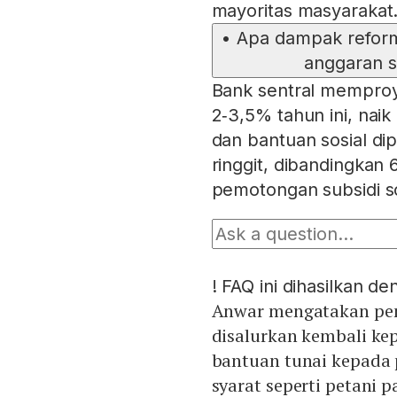
mayoritas masyarakat
•
Apa dampak reforma
anggaran s
Bank sentral memproy
2‑3,5% tahun ini, nai
dan bantuan sosial dip
ringgit, dibandingkan 
pemotongan subsidi sol
!
FAQ ini dihasilkan d
Anwar mengatakan pen
disalurkan kembali k
bantuan tunai kepada 
syarat seperti petani p