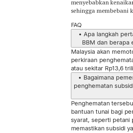
menyebabkan kenaikan 
sehingga membebani k
FAQ
•
Apa langkah per
BBM dan berapa 
Malaysia akan memoton
perkiraan penghematan 
atau sekitar Rp13,6 tri
•
Bagaimana pemer
penghematan subsid
Penghematan tersebut 
bantuan tunai bagi pe
syarat, seperti petani
memastikan subsidi y