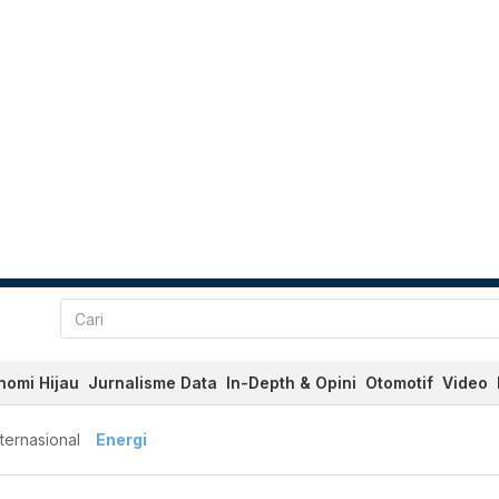
nomi Hijau
Jurnalisme Data
In-Depth & Opini
Otomotif
Video
nternasional
Energi