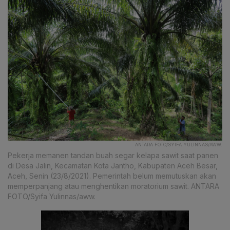
ANTARA FOTO/SYIFA YULINNAS/AWW.
Pekerja memanen tandan buah segar kelapa sawit saat panen
di Desa Jalin, Kecamatan Kota Jantho, Kabupaten Aceh Besar,
Aceh, Senin (23/8/2021). Pemerintah belum memutuskan akan
memperpanjang atau menghentikan moratorium sawit. ANTARA
FOTO/Syifa Yulinnas/aww.