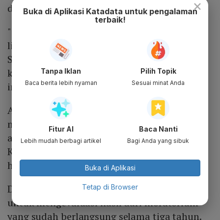
×
diperpanjang.
Buka di Aplikasi Katadata untuk pengalaman
terbaik!
"Indonesia tengah menghadapi isu
lingkungan hidup terutama dengan Amerika
Serikat dan Eropa. Mengizinkan dibukanya
kembali perizinan bisa memicu reaksi
Tanpa Iklan
Pilih Topik
Baca berita lebih nyaman
Sesuai minat Anda
internasional,"tuturnya.
Adrian berharap pemerintah segera
mengambil keputusan untuk melanjutkan
Fitur AI
Baca Nanti
atau tidak melanjutkan moratorium sawit.
Lebih mudah berbagi artikel
Bagi Anda yang sibuk
Kepastian diperlukan oleh dunia usaha
hingga eksportir.
Buka di Aplikasi
Dia juga berharap pemerintah lebih fokus
Tetap di Browser
untuk mengevaluasi hasil dari moratorium
yang sudah berlangsung selama tiga tahun.