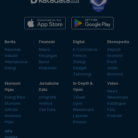
Berita
Finansial
Digital
Ekonopedia
Nasional
Makro
E-Commerce
Sejarah
Industri
Keuangan
Fintech
Ekonomi
Internasional
Bursa
Startup
Profil
Energi
Korporasi
Gadget
Istilah
Teknologi
Ekonomi
Ekonomi
Jurnalisme
In-Depth &
Video
Hijau
Data
Opini
News
Energi Baru
Infografik
Telaah
Wawancara
Ekonomi
Analisis
Opini
Katalogue
Sirkular
Cek Data
Wawancara
Foto
Investasi
Laporan
Podcast
Hijau
Khusus
Info
Indeks