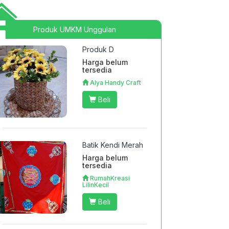
Produk UMKM Unggulan
Produk D
Harga belum
tersedia
Alya Handy Craft
Beli
Batik Kendi Merah
Harga belum
tersedia
RumahKreasi
LilinKecil
Beli