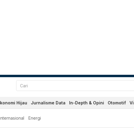
konomi Hijau
Jurnalisme Data
In-Depth & Opini
Otomotif
V
Internasional
Energi