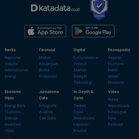
Berita
Finansial
Digital
Ekonopedia
Nasional
Makro
E-Commerce
Sejarah
Industri
Keuangan
Fintech
Ekonomi
Internasional
Bursa
Startup
Profil
Energi
Korporasi
Gadget
Istilah
Teknologi
Ekonomi
Ekonomi
Jurnalisme
In-Depth &
Video
Hijau
Data
Opini
News
Energi Baru
Infografik
Telaah
Wawancara
Ekonomi
Analisis
Opini
Katalogue
Sirkular
Cek Data
Wawancara
Foto
Investasi
Laporan
Podcast
Hijau
Khusus