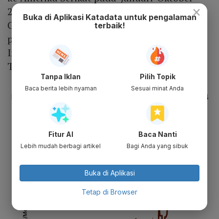
×
2023 mencapai 1,9 juta ton atau naik 102%.
Buka di Aplikasi Katadata untuk pengalaman
Gapki mendata, Amerika Serikat adalah
terbaik!
pasar ketujuh CPO nasional setelah Cina,
India, Uni Eropa, Afrika, Pakistan, dan Timur
Tengah.
Tanpa Iklan
Pilih Topik
Baca berita lebih nyaman
Sesuai minat Anda
Fitur AI
Baca Nanti
Lebih mudah berbagi artikel
Bagi Anda yang sibuk
Buka di Aplikasi
Tetap di Browser