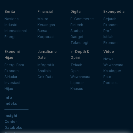
Berita
Finansial
Digital
Ekonopedia
Nasional
Makro
E-Commerce
Sejarah
Industri
Keuangan
Fintech
Ekonomi
Internasional
Bursa
Startup
Profil
Energi
Korporasi
Gadget
Istilah
Teknologi
Ekonomi
Ekonomi
Jurnalisme
In-Depth &
Video
Hijau
Data
Opini
News
Energi Baru
Infografik
Telaah
Wawancara
Ekonomi
Analisis
Opini
Katalogue
Sirkular
Cek Data
Wawancara
Foto
Investasi
Laporan
Podcast
Hijau
Khusus
Info
Indeks
Insight
Center
Databoks