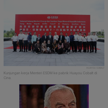
HUAYOU COBALT
Kunjungan kerja Menteri ESDM ke pabrik Huayou Cobalt di
Cina.