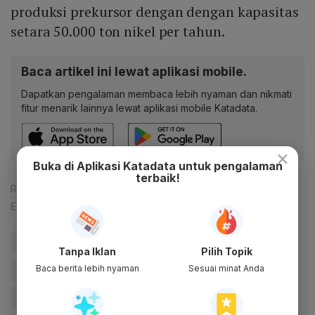
produksi prekursor dengan dengan kapasitas
setara 50.000 ton nikel per tahun.
Baca artikel ini lewat aplikasi mobile.
Dapatkan pengalaman membaca lebih nyaman dan nikmati
fitur menarik lainnya lewat aplikasi mobile Katadata.
×
Buka di Aplikasi Katadata untuk pengalaman
terbaik!
Reporter:
Mela Syaharani
Editor:
Happy Fajrian
#Huayou
#Baterai Kendaraan Listrik
#baterai
Tanpa Iklan
Pilih Topik
Baca berita lebih nyaman
Sesuai minat Anda
#Ekosistem Industri Kendaraan Listrik
#Transisi Energi
#ESDM
#Update Me
#Katadata Green