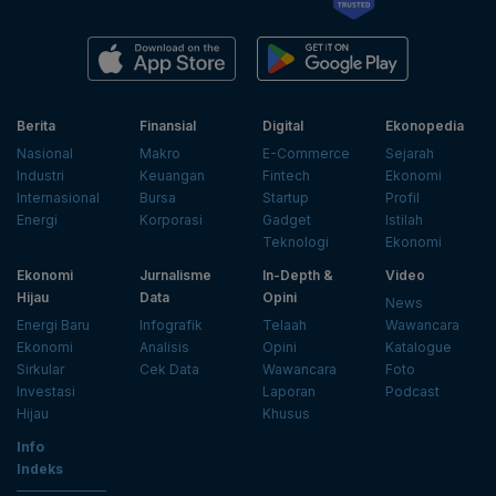
Berita
Finansial
Digital
Ekonopedia
Nasional
Makro
E-Commerce
Sejarah
Industri
Keuangan
Fintech
Ekonomi
Internasional
Bursa
Startup
Profil
Energi
Korporasi
Gadget
Istilah
Teknologi
Ekonomi
Ekonomi
Jurnalisme
In-Depth &
Video
Hijau
Data
Opini
News
Energi Baru
Infografik
Telaah
Wawancara
Ekonomi
Analisis
Opini
Katalogue
Sirkular
Cek Data
Wawancara
Foto
Investasi
Laporan
Podcast
Hijau
Khusus
Info
Indeks