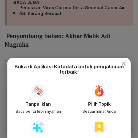
BACA JUGA
Penularan Virus Corona Delta Secepat Cacar Air,
AS: Perang Berubah
Penyumbang bahan: Akbar Malik Adi
Nugraha
×
Buka di Aplikasi Katadata untuk pengalaman
terbaik!
Baca artikel ini lewat aplikasi mobile.
Dapatkan pengalaman membaca lebih nyaman dan nikmati
Tanpa Iklan
Pilih Topik
fitur menarik lainnya lewat aplikasi mobile Katadata.
Baca berita lebih nyaman
Sesuai minat Anda