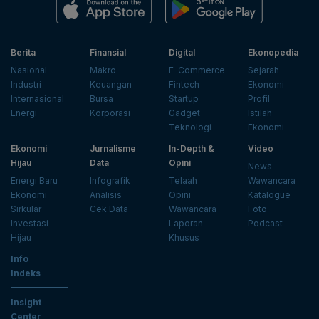
Berita
Finansial
Digital
Ekonopedia
Nasional
Makro
E-Commerce
Sejarah
Industri
Keuangan
Fintech
Ekonomi
Internasional
Bursa
Startup
Profil
Energi
Korporasi
Gadget
Istilah
Teknologi
Ekonomi
Ekonomi
Jurnalisme
In-Depth &
Video
Hijau
Data
Opini
News
Energi Baru
Infografik
Telaah
Wawancara
Ekonomi
Analisis
Opini
Katalogue
Sirkular
Cek Data
Wawancara
Foto
Investasi
Laporan
Podcast
Hijau
Khusus
Info
Indeks
Insight
Center