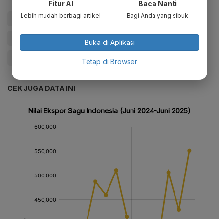
Fitur AI
Baca Nanti
Lebih mudah berbagi artikel
Bagi Anda yang sibuk
#Malaysia
#Covid-19
#Klaster Perkantoran
#Asia Tenggara
#Internasional
#Berita Hari Ini
Buka di Aplikasi
#Berita Terkini
Tetap di Browser
CEK JUGA DATA INI