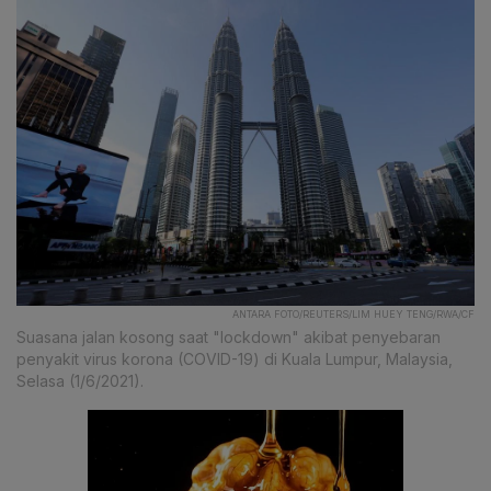
ANTARA FOTO/REUTERS/LIM HUEY TENG/RWA/CF
Suasana jalan kosong saat "lockdown" akibat penyebaran
penyakit virus korona (COVID-19) di Kuala Lumpur, Malaysia,
Selasa (1/6/2021).