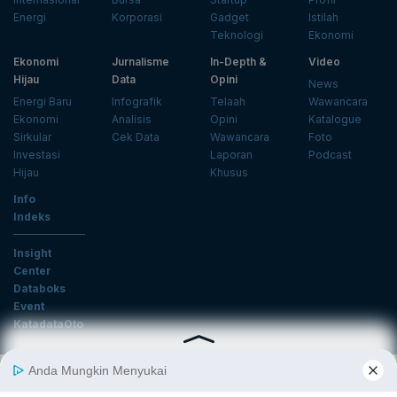
Energi
Korporasi
Gadget
Istilah
Teknologi
Ekonomi
Ekonomi
Jurnalisme
In-Depth &
Video
Hijau
Data
Opini
News
Energi Baru
Infografik
Telaah
Wawancara
Ekonomi
Analisis
Opini
Katalogue
Sirkular
Cek Data
Wawancara
Foto
Investasi
Laporan
Podcast
Hijau
Khusus
Info
Indeks
Insight
Center
Databoks
Event
KatadataOto
Langganan Newsletter