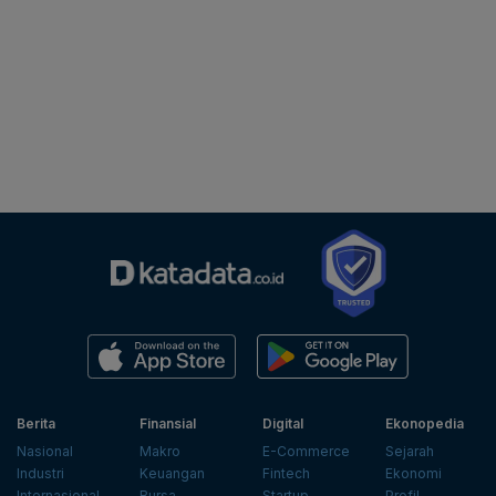
Berita
Finansial
Digital
Ekonopedia
Nasional
Makro
E-Commerce
Sejarah
Industri
Keuangan
Fintech
Ekonomi
Internasional
Bursa
Startup
Profil