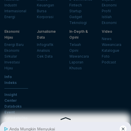
Industri
Keuangan
Fintech
Ekonomi
Internasional
Bursa
Startup
Profil
Energi
Korporasi
Gadget
Istilah
Teknologi
Ekonomi
Ekonomi
Jurnalisme
In-Depth &
Video
Hijau
Data
Opini
News
Energi Baru
Infografik
Telaah
Wawancara
Ekonomi
Analisis
Opini
Katalogue
Sirkular
Cek Data
Wawancara
Foto
Investasi
Laporan
Podcast
Hijau
Khusus
Info
Indeks
Insight
Center
Databoks
Event
KatadataOto