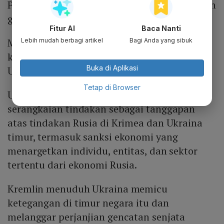
Prancis dan Jerman, telah terjadi pelanggaran
gencatan senjata berulang kali.
Fitur AI
Baca Nanti
Menurut angka PBB, ada lebih dari 3.000
Lebih mudah berbagi artikel
Bagi Anda yang sibuk
kematian warga sipil terkait konflik di
Buka di Aplikasi
Ukraina timur sejak Maret 2014.
Tetap di Browser
Uni Eropa dan AS telah memberlakukan
serangkaian tindakan sebagai tanggapan
atas tindakan Rusia di Krimea dan Ukraina
timur, termasuk sanksi ekonomi yang
menargetkan individu, entitas, dan sektor
tertentu dari ekonomi Rusia.
Kremlin menuduh Ukraina memicu
ketegangan di timur negara itu dan
melanggar perjanjian gencatan senjata