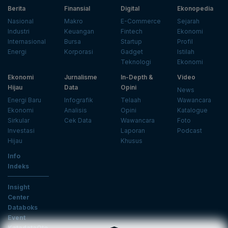
Berita
Finansial
Digital
Ekonopedia
Nasional
Makro
E-Commerce
Sejarah
Industri
Keuangan
Fintech
Ekonomi
Internasional
Bursa
Startup
Profil
Energi
Korporasi
Gadget
Istilah
Teknologi
Ekonomi
Ekonomi
Jurnalisme
In-Depth &
Video
Hijau
Data
Opini
News
Energi Baru
Infografik
Telaah
Wawancara
Ekonomi
Analisis
Opini
Katalogue
Sirkular
Cek Data
Wawancara
Foto
Investasi
Laporan
Podcast
Hijau
Khusus
Info
Indeks
Insight
Center
Databoks
Event
KatadataOto