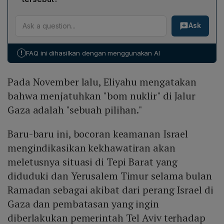
bulan Ramadan. Perdana Menteri Benjamin Netanyahu
Konflik di Gaza telah menimbulkan lebih dari 30.035
menegaskan bahwa belum ada kepastian
Ask
korban jiwa Palestina dan 70.457 luka-luka, dengan
kesepakatan, sementara Presiden Joe Biden
85% penduduk Gaza mengungsi karena kekurangan
menyatakan bahwa Israel akan menghentikan operasi
makanan, air bersih, dan obat-obatan. PBB mencatat
militer di Gaza selama bulan suci jika kesepakatan
!
FAQ ini dihasilkan dengan menggunakan AI
bahwa 60% infrastruktur di wilayah tersebut hancur
tersebut tercapai, dengan mediasi dari AS, Qatar, dan
rusak. Mahkamah Internasional (ICC) pada Januari
Mesir.
Pada November lalu, Eliyahu mengatakan
memutuskan Israel melakukan genosida dan
memerintahkan penghentian tindakan tersebut serta
bahwa menjatuhkan "bom nuklir" di Jalur
memastikan bantuan kemanusiaan sampai ke warga
Gaza adalah "sebuah pilihan."
sipil.
Baru-baru ini, bocoran keamanan Israel
mengindikasikan kekhawatiran akan
meletusnya situasi di Tepi Barat yang
diduduki dan Yerusalem Timur selama bulan
Ramadan sebagai akibat dari perang Israel di
Gaza dan pembatasan yang ingin
diberlakukan pemerintah Tel Aviv terhadap