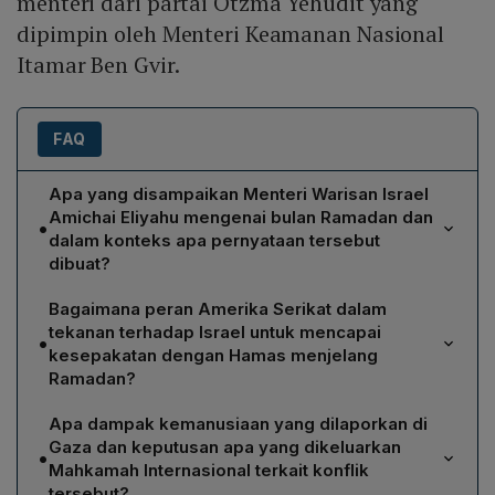
menteri dari partai Otzma Yehudit yang
dipimpin oleh Menteri Keamanan Nasional
Itamar Ben Gvir.
FAQ
Apa yang disampaikan Menteri Warisan Israel
Amichai Eliyahu mengenai bulan Ramadan dan
•
dalam konteks apa pernyataan tersebut
dibuat?
Menteri Warisan Israel Amichai Eliyahu menyatakan
Bagaimana peran Amerika Serikat dalam
kepada Radio Angkatan Darat Israel pada 1 Maret
tekanan terhadap Israel untuk mencapai
•
bahwa "bulan Ramadan harus dimuskan dan ketakutan
kesepakatan dengan Hamas menjelang
kita terhadap bulan ini juga harus dimusnahkan".
Ramadan?
Pernyataan itu muncul di tengah meningkatnya
Media Israel melaporkan bahwa pemerintahan Amerika
ketegangan di Tepi Barat dan Yerusalem Timur, serta
Apa dampak kemanusiaan yang dilaporkan di
Serikat menekan Tel Aviv untuk menandatangani
sebagai bagian dari retorika ekstrem kanan partai
Gaza dan keputusan apa yang dikeluarkan
•
kesepakatan dengan Hamas yang mencakup
Otzma Yehudit yang dipimpin oleh Menteri Keamanan
Mahkamah Internasional terkait konflik
pertukaran sandera dan gencatan senjata sebelum
tersebut?
Nasional Itamar Ben Gvir.