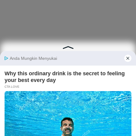
Berita
Finansial
Digital
Ekonopedia
Nasional
Makro
E-Commerce
Sejarah