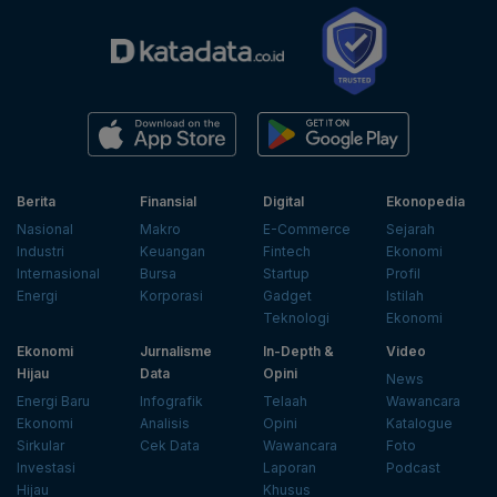
Berita
Finansial
Digital
Ekonopedia
Nasional
Makro
E-Commerce
Sejarah
Industri
Keuangan
Fintech
Ekonomi
Internasional
Bursa
Startup
Profil
Energi
Korporasi
Gadget
Istilah
Teknologi
Ekonomi
Ekonomi
Jurnalisme
In-Depth &
Video
Hijau
Data
Opini
News
Energi Baru
Infografik
Telaah
Wawancara
Ekonomi
Analisis
Opini
Katalogue
Sirkular
Cek Data
Wawancara
Foto
Investasi
Laporan
Podcast
Hijau
Khusus