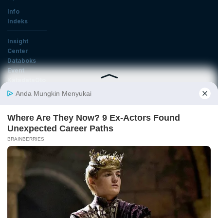
Info
Indeks
Insight
Center
Databoks
Event
KatadataOto
Langganan Newsletter
Email
Daftar
Ikuti Kami
Tentang Katadata
Advertising
Karier
Pedoman Media Siber
Kebijakan Privasi
Disclaimer
Hubungi Kami
©2026 Katadata. Hak cipta dilindungi Undang-undang.