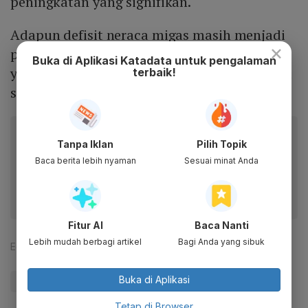
peningkatan yang signifikan.
Adapun defisit neraca migas masih menjadi
×
penyumbang besar defisit neraca dagang
Buka di Aplikasi Katadata untuk pengalaman
yang tercatat mencapai US$ 1,93 miliar pada
terbaik!
semester I 2019.
Baca artikel ini lewat aplikasi mobile.
Tanpa Iklan
Pilih Topik
Dapatkan pengalaman membaca lebih nyaman dan nikmati
Baca berita lebih nyaman
Sesuai minat Anda
fitur menarik lainnya lewat aplikasi mobile Katadata.
Fitur AI
Baca Nanti
Lebih mudah berbagi artikel
Bagi Anda yang sibuk
Editor:
Martha Ruth Thertina
Buka di Aplikasi
#Neraca Perdagangan
#Impor Migas
Tetap di Browser