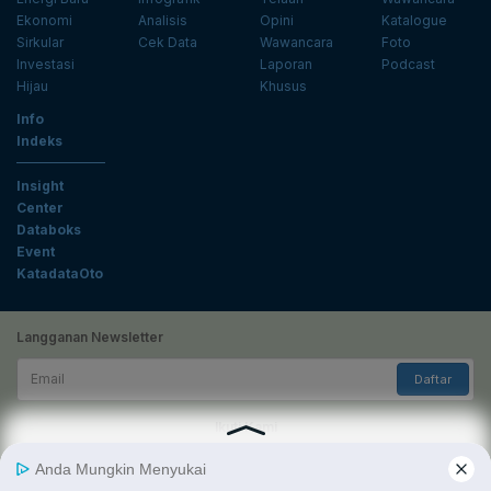
Ekonomi
Analisis
Opini
Katalogue
Sirkular
Cek Data
Wawancara
Foto
Investasi
Laporan
Podcast
Hijau
Khusus
Info
Indeks
Insight
Center
Databoks
Event
KatadataOto
Langganan Newsletter
Email
Daftar
Ikuti Kami