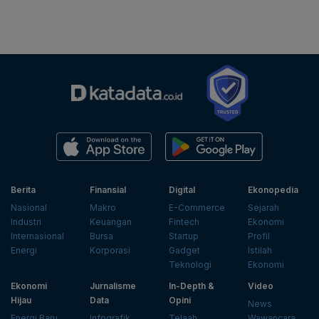
Berita
Finansial
Digital
Ekonopedia
Nasional
Makro
E-Commerce
Sejarah
Industri
Keuangan
Fintech
Ekonomi
Internasional
Bursa
Startup
Profil
Energi
Korporasi
Gadget
Istilah
Teknologi
Ekonomi
Ekonomi
Jurnalisme
In-Depth &
Video
Hijau
Data
Opini
News
Energi Baru
Infografik
Telaah
Wawancara