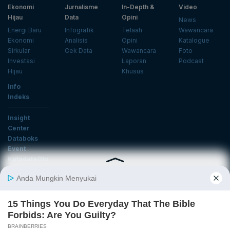
Ekonomi
Jurnalisme
In-Depth &
Video
Hijau
Data
Opini
News
Energi Baru
Infografik
Telaah
Wawancara
Ekonomi
Analisis
Opini
Katalogue
Sirkular
Cek Data
Wawancara
Foto
Investasi
Laporan
Podcast
Hijau
Khusus
Info
Indeks
Insight
Center
Databoks
Event
KatadataOto
Langganan Newsletter
Email
Daftar