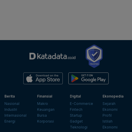
Berita
Finansial
Digital
Ekonopedia
Nasional
Makro
E-Commerce
Sejarah
Industri
Keuangan
Fintech
Ekonomi
Internasional
Bursa
Startup
Profil
Energi
Korporasi
Gadget
Istilah
Teknologi
Ekonomi