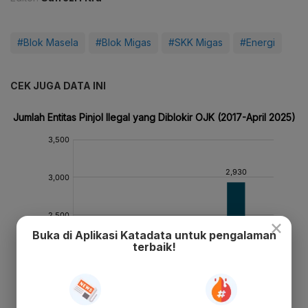
#Blok Masela
#Blok Migas
#SKK Migas
#Energi
CEK JUGA DATA INI
×
Buka di Aplikasi Katadata untuk pengalaman
terbaik!