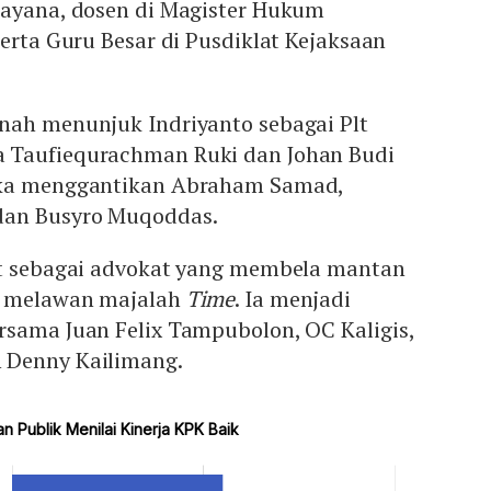
payana, dosen di Magister Hukum
serta Guru Besar di Pusdiklat Kejaksaan
nah menunjuk Indriyanto sebagai Plt
 Taufiequrachman Ruki dan Johan Budi
eka menggantikan Abraham Samad,
dan Busyro Muqoddas.
at sebagai advokat yang membela mantan
at melawan majalah
Time
. Ia menjadi
rsama Juan Felix Tampubolon, OC Kaligis,
 Denny Kailimang.