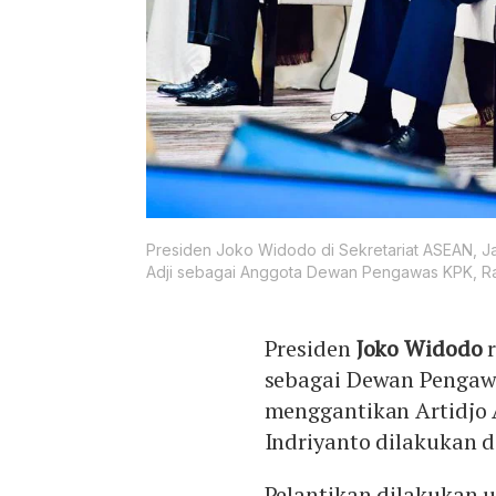
Presiden Joko Widodo di Sekretariat ASEAN, Jak
Adji sebagai Anggota Dewan Pengawas KPK, Ra
Presiden
Joko Widodo
r
sebagai Dewan Pengawa
menggantikan Artidjo 
Indriyanto dilakukan d
Pelantikan dilakukan 