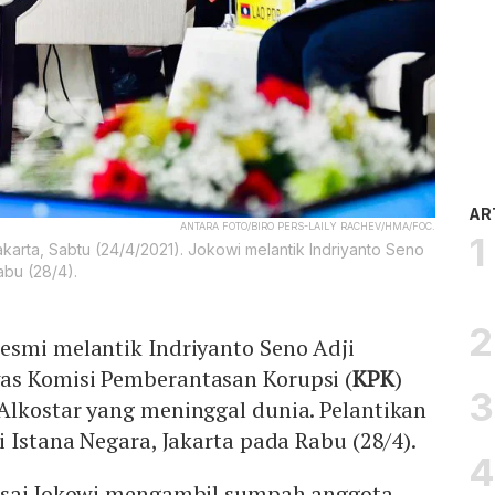
AR
ANTARA FOTO/BIRO PERS-LAILY RACHEV/HMA/FOC.
arta, Sabtu (24/4/2021). Jokowi melantik Indriyanto Seno
bu (28/4).
esmi melantik Indriyanto Seno Adji
s Komisi Pemberantasan Korupsi (
KPK
)
Alkostar yang meninggal dunia. Pelantikan
i Istana Negara, Jakarta pada Rabu (28/4).
usai Jokowi mengambil sumpah anggota