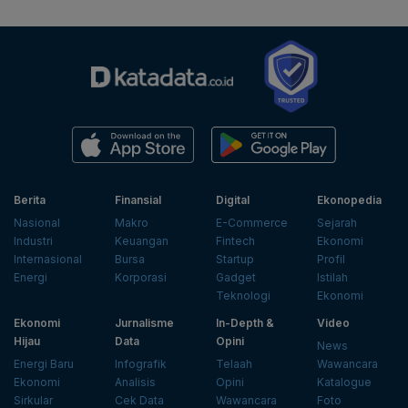
Berita
Finansial
Digital
Ekonopedia
Nasional
Makro
E-Commerce
Sejarah
Industri
Keuangan
Fintech
Ekonomi
Internasional
Bursa
Startup
Profil
Energi
Korporasi
Gadget
Istilah
Teknologi
Ekonomi
Ekonomi
Jurnalisme
In-Depth &
Video
Hijau
Data
Opini
News
Energi Baru
Infografik
Telaah
Wawancara
Ekonomi
Analisis
Opini
Katalogue
Sirkular
Cek Data
Wawancara
Foto