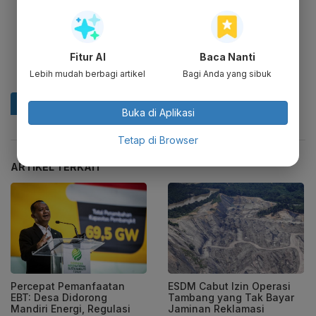
Fitur AI
Baca Nanti
Lebih mudah berbagi artikel
Bagi Anda yang sibuk
Buka di Aplikasi
Tetap di Browser
ARTIKEL TERKAIT
Percepat Pemanfaatan
ESDM Cabut Izin Operasi
EBT: Desa Didorong
Tambang yang Tak Bayar
Mandiri Energi, Regulasi
Jaminan Reklamasi