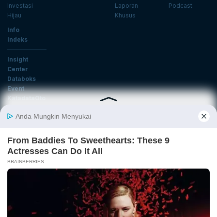
Investasi
Laporan
Podcast
Hijau
Khusus
Info
Indeks
Insight
Center
Databoks
Event
KatadataOto
Langganan Newsletter
Email
Daftar
Ikuti Kami
Tentang Katadata
Advertising
Karier
Pedoman Media Siber
Kebijakan Privasi
Disclaimer
Hubungi Kami