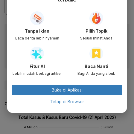
Baca artikel ini lewat aplikasi mobile.
Tanpa Iklan
Pilih Topik
Baca berita lebih nyaman
Sesuai minat Anda
Dapatkan pengalaman membaca lebih nyaman dan nikmati
fitur menarik lainnya lewat aplikasi mobile Katadata.
Fitur AI
Baca Nanti
Lebih mudah berbagi artikel
Bagi Anda yang sibuk
#Molnupiravir
#Obat Covid-19
#Covid-19
Buka di Aplikasi
Tetap di Browser
CEK JUGA DATA INI