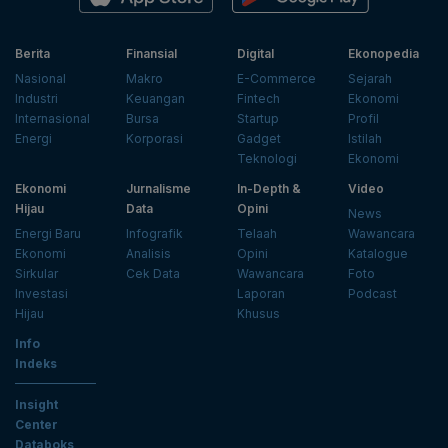
Berita
Finansial
Digital
Ekonopedia
Nasional
Makro
E-Commerce
Sejarah
Industri
Keuangan
Fintech
Ekonomi
Internasional
Bursa
Startup
Profil
Energi
Korporasi
Gadget
Istilah
Teknologi
Ekonomi
Ekonomi
Jurnalisme
In-Depth &
Video
Hijau
Data
Opini
News
Energi Baru
Infografik
Telaah
Wawancara
Ekonomi
Analisis
Opini
Katalogue
Sirkular
Cek Data
Wawancara
Foto
Investasi
Laporan
Podcast
Hijau
Khusus
Info
Indeks
Insight
Center
Databoks