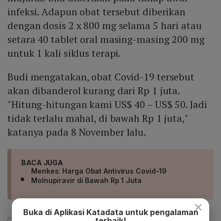
infeksi. Adapun obat tersebut diberikan
dengan dosis 2 x 800 mg selama 5 hari atau
setara 40 tablet oral masing-masing 200 mg
untuk 1 kali siklus terapi.
Budi mengatakan, obat Covid-19 tersebut
akan dibanderol kurang dari Rp 1 juta.
"Hitung-hitungan kami US$ 40 – US$ 50. Jadi
tidak terlalu mahal, di bawah Rp 1 juta,"
katanya pada 8 November lalu.
BACA JUGA
Menkes: Harga Obat Antivirus Covid-19
Molnupiravir di Bawah Rp 1 Juta
×
Buka di Aplikasi Katadata untuk pengalaman
terbaik!