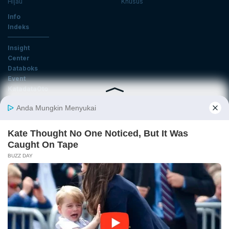
Hijau
Khusus
Info
Indeks
Insight
Center
Databoks
Event
KatadataOto
Langganan Newsletter
Email
Daftar
Ikuti Kami
Tentang Katadata
Advertising
Karier
Pedoman Media Siber
Kebijakan Privasi
Disclaimer
Hubungi Kami
©2026 Katadata. Hak cipta dilindungi Undang-undang.