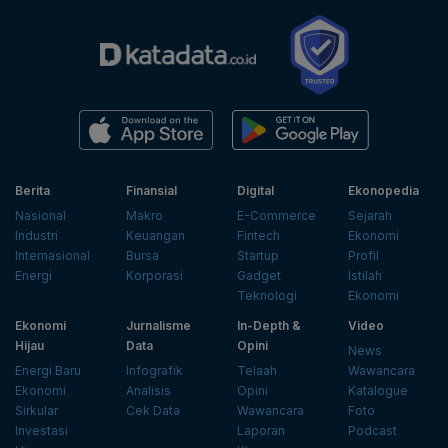
Berita
Finansial
Digital
Ekonopedia
Nasional
Makro
E-Commerce
Sejarah
Industri
Keuangan
Fintech
Ekonomi
Internasional
Bursa
Startup
Profil
Energi
Korporasi
Gadget
Istilah
Teknologi
Ekonomi
Ekonomi
Jurnalisme
In-Depth &
Video
Hijau
Data
Opini
News
Energi Baru
Infografik
Telaah
Wawancara
Ekonomi
Analisis
Opini
Katalogue
Sirkular
Cek Data
Wawancara
Foto
Investasi
Laporan
Podcast