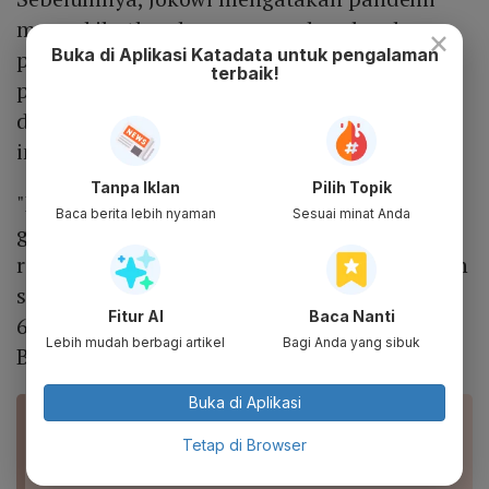
mengakibatkan keraguan pada seluruh
×
Buka di Aplikasi Katadata untuk pengalaman
pemimpin. Keraguan muncul di benak para
terbaik!
pemimpin lantaran pandemi juga diikuti
dengan disrupsi teknologi dan revolusi
industri 4.0.
Tanpa Iklan
Pilih Topik
"Betul-betul menyebabkan ketidakpastian
Baca berita lebih nyaman
Sesuai minat Anda
global yang semakin meningkat, keragu-
raguan semua pemimpin dalam memutuskan
sesuatu," kata Jokowi dalam Dies Natalis ke-
Fitur AI
Baca Nanti
67 Universitas Katolik Parahyangan di
Lebih mudah berbagi artikel
Bagi Anda yang sibuk
Bandung, Senin (17/1).
Buka di Aplikasi
BACA JUGA
Jokowi Ungkap Pemimpin Dunia Dilanda
Tetap di Browser
Keraguan karena Dampak Covid-19