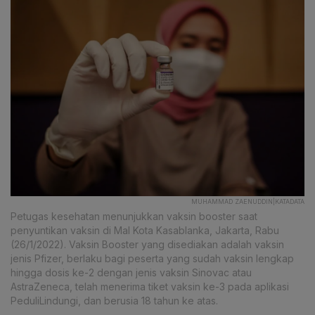
MUHAMMAD ZAENUDDIN|KATADATA
Petugas kesehatan menunjukkan vaksin booster saat
penyuntikan vaksin di Mal Kota Kasablanka, Jakarta, Rabu
(26/1/2022). Vaksin Booster yang disediakan adalah vaksin
jenis Pfizer, berlaku bagi peserta yang sudah vaksin lengkap
hingga dosis ke-2 dengan jenis vaksin Sinovac atau
AstraZeneca, telah menerima tiket vaksin ke-3 pada aplikasi
PeduliLindungi, dan berusia 18 tahun ke atas.