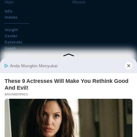
Hijau
Khusus
Info
Indeks
Insight
Center
Databoks
Event
KatadataOto
Langganan Newsletter
Email
Daftar
Ikuti Kami
Tentang Katadata
Advertising
Karier
Pedoman Media Siber
Kebijakan Privasi
Disclaimer
Hubungi Kami
©2026 Katadata. Hak cipta dilindungi Undang-undang.