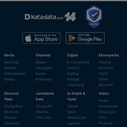
Berita
Finansial
Digital
Ekonopedia
Nasional
Makro
E-Commerce
Sejarah
Industri
Keuangan
Fintech
Ekonomi
Internasional
Bursa
Startup
Profil
Energi
Korporasi
Gadget
Istilah
Teknologi
Ekonomi
Ekonomi
Jurnalisme
In-Depth &
Video
Hijau
Data
Opini
News
Energi Baru
Infografik
Telaah
Wawancara
Ekonomi
Analisis
Opini
Katalogue
Sirkular
Cek Data
Wawancara
Foto
Investasi
Laporan
Podcast