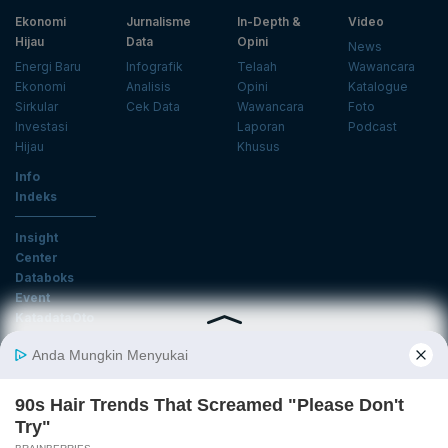
Ekonomi
Jurnalisme
In-Depth &
Video
Hijau
Data
Opini
News
Energi Baru
Infografik
Telaah
Wawancara
Ekonomi
Analisis
Opini
Katalogue
Sirkular
Cek Data
Wawancara
Foto
Investasi
Laporan
Podcast
Hijau
Khusus
Info
Indeks
Insight
Center
Databoks
Event
KatadataOto
Langganan Newsletter
Email
Daftar