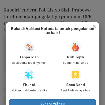
Kapolri Jenderal Pol. Listyo Sigit Prabowo
turut mendampingi ketiga pimpinan DPR
saat menemui mahasiswa di atas mobil
×
Buka di Aplikasi Katadata untuk pengalaman
komando.
terbaik!
Baca artikel ini lewat aplikasi mobile.
Dapatkan pengalaman membaca lebih nyaman dan nikmati
fitur menarik lainnya lewat aplikasi mobile Katadata.
Tanpa Iklan
Pilih Topik
Baca berita lebih nyaman
Sesuai minat Anda
Reporter:
Rizky Alika
Fitur AI
Baca Nanti
#Ade Armando
#Moeldoko
#Demonstrasi
#DPR
Lebih mudah berbagi artikel
Bagi Anda yang sibuk
#Sidang Tahunan MPR/DPR/DPD
#Gedung DPR
Buka di Aplikasi