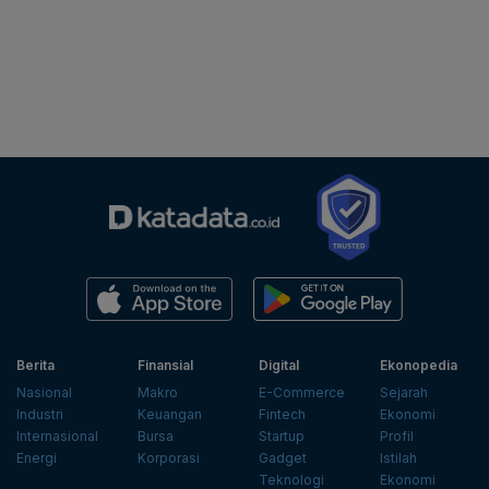
Berita
Finansial
Digital
Ekonopedia
Nasional
Makro
E-Commerce
Sejarah
Industri
Keuangan
Fintech
Ekonomi
Internasional
Bursa
Startup
Profil
Energi
Korporasi
Gadget
Istilah
Teknologi
Ekonomi