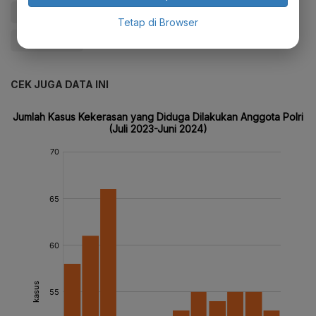
#Demo
#Demo 11 April
#Demo Mahasiswa
Tetap di Browser
#Update Me
CEK JUGA DATA INI