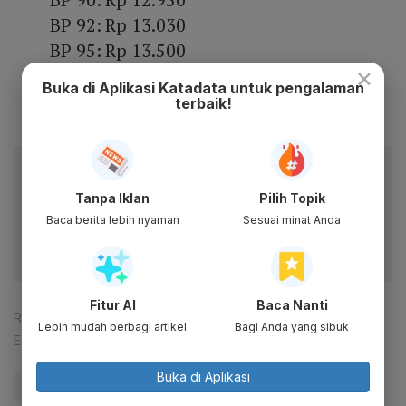
BP 92: Rp 13.030
BP 95: Rp 13.500
×
BP Ultimate: Rp 13.810
Buka di Aplikasi Katadata untuk pengalaman
BP Diesel: Rp 16.310
terbaik!
Baca artikel ini lewat aplikasi mobile.
Dapatkan pengalaman membaca lebih nyaman dan nikmati
Tanpa Iklan
Pilih Topik
fitur menarik lainnya lewat aplikasi mobile Katadata.
Baca berita lebih nyaman
Sesuai minat Anda
Fitur AI
Baca Nanti
Reporter:
Muhamad Fajar Riyandanu
Lebih mudah berbagi artikel
Bagi Anda yang sibuk
Editor:
Happy Fajrian
Buka di Aplikasi
#Harga Pertamax
#Harga BBM
#Pertamina
#BBM