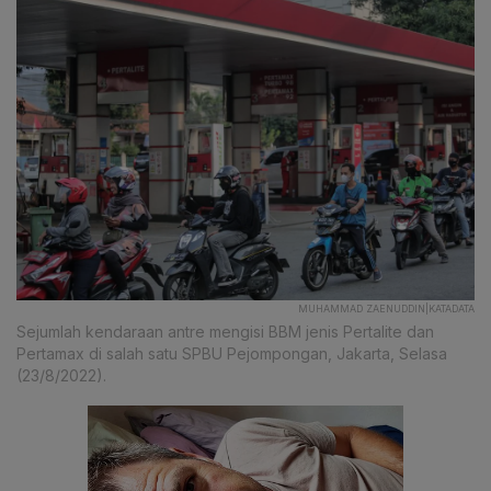
MUHAMMAD ZAENUDDIN|KATADATA
Sejumlah kendaraan antre mengisi BBM jenis Pertalite dan
Pertamax di salah satu SPBU Pejompongan, Jakarta, Selasa
(23/8/2022).