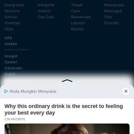
Energi Baru
Infografik
Telaah
Wawancara
Ekonomi
Analisis
Opini
Katalogue
Sirkular
Cek Data
Wawancara
Foto
Investasi
Laporan
Podcast
Hijau
Khusus
Info
Indeks
Insight
Center
Databoks
Event
KatadataOto
Langganan Newsletter
Email
Daftar
Ikuti Kami