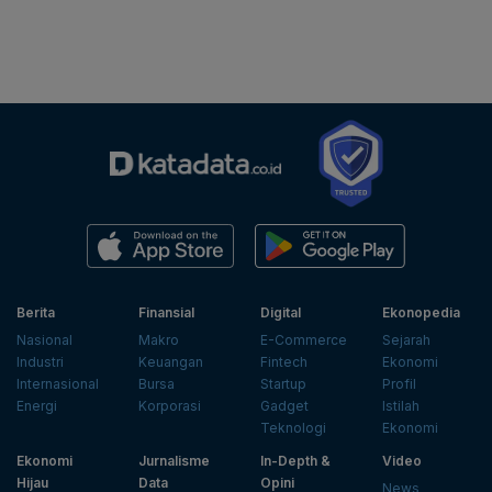
Berita
Finansial
Digital
Ekonopedia
Nasional
Makro
E-Commerce
Sejarah
Industri
Keuangan
Fintech
Ekonomi
Internasional
Bursa
Startup
Profil
Energi
Korporasi
Gadget
Istilah
Teknologi
Ekonomi
Ekonomi
Jurnalisme
In-Depth &
Video
Hijau
Data
Opini
News