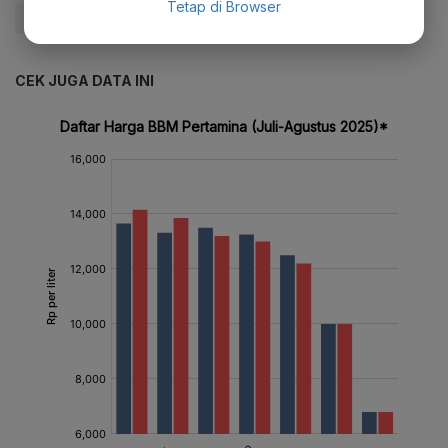
Tetap di Browser
#Update Me
#Pertamax
#Harga Minyak
CEK JUGA DATA INI