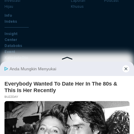
Investasi
Laporan
Podcast
Hijau
Khusus
Info
Indeks
Insight
Center
Databoks
Event
KatadataOto
Langganan Newsletter
Email
Daftar
Ikuti Kami
Tentang Katadata
Advertising
Karier
Pedoman Media Siber
Kebijakan Privasi
Disclaimer
Hubungi Kami