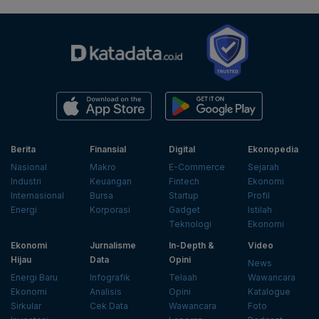
Berita
Finansial
Digital
Ekonopedia
Nasional
Makro
E-Commerce
Sejarah
Industri
Keuangan
Fintech
Ekonomi
Internasional
Bursa
Startup
Profil
Energi
Korporasi
Gadget
Istilah
Teknologi
Ekonomi
Ekonomi
Jurnalisme
In-Depth &
Video
Hijau
Data
Opini
News
Energi Baru
Infografik
Telaah
Wawancara
Ekonomi
Analisis
Opini
Katalogue
Sirkular
Cek Data
Wawancara
Foto