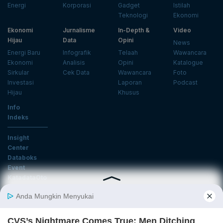
Energi
Korporasi
Gadget
Istilah
Teknologi
Ekonomi
Ekonomi
Jurnalisme
In-Depth &
Video
Hijau
Data
Opini
News
Energi Baru
Infografik
Telaah
Wawancara
Ekonomi
Analisis
Opini
Katalogue
Sirkular
Cek Data
Wawancara
Foto
Investasi
Laporan
Podcast
Hijau
Khusus
Info
Indeks
Insight
Center
Databoks
Event
KatadataOto
Langganan Newsletter
Email