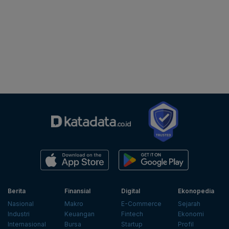
Berita
Finansial
Digital
Ekonopedia
Nasional
Makro
E-Commerce
Sejarah
Industri
Keuangan
Fintech
Ekonomi
Internasional
Bursa
Startup
Profil