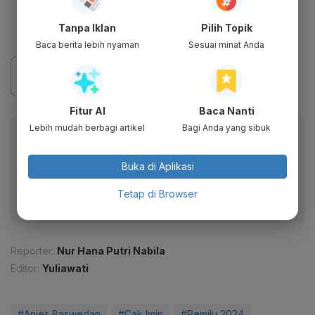
Tanpa Iklan
Pilih Topik
Baca berita lebih nyaman
Sesuai minat Anda
Fitur AI
Baca Nanti
Lebih mudah berbagi artikel
Bagi Anda yang sibuk
Baca artikel ini lewat aplikasi mobile.
Dapatkan pengalaman membaca lebih nyaman dan nikmati
Buka di Aplikasi
fitur menarik lainnya lewat aplikasi mobile Katadata.
Tetap di Browser
Reporter:
Nur Hana Putri Nabila
Editor:
Yuliawati
#Anies Baswedan
#Cak Imin
#Pemilu 2024