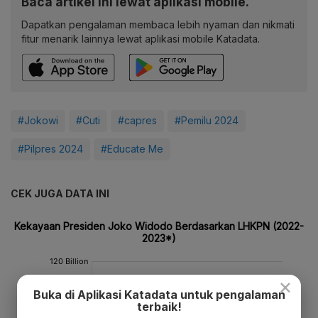
Baca artikel ini lewat aplikasi mobile.
Dapatkan pengalaman membaca lebih nyaman dan nikmati
fitur menarik lainnya lewat aplikasi mobile Katadata.
#Jokowi
#Cuti
#capres
#Pemilu 2024
#Pilpres 2024
#Educate Me
CEK JUGA DATA INI
×
Buka di Aplikasi Katadata untuk pengalaman
terbaik!