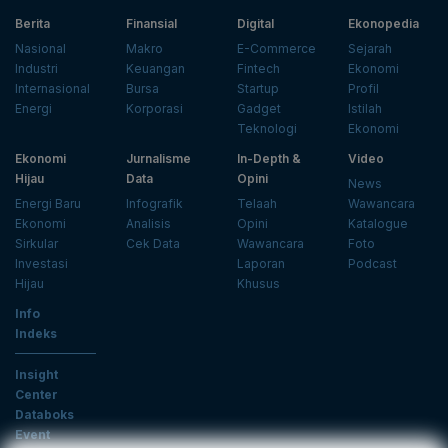
Berita
Finansial
Digital
Ekonopedia
Nasional
Makro
E-Commerce
Sejarah
Industri
Keuangan
Fintech
Ekonomi
Internasional
Bursa
Startup
Profil
Energi
Korporasi
Gadget
Istilah
Teknologi
Ekonomi
Ekonomi
Jurnalisme
In-Depth &
Video
Hijau
Data
Opini
News
Energi Baru
Infografik
Telaah
Wawancara
Ekonomi
Analisis
Opini
Katalogue
Sirkular
Cek Data
Wawancara
Foto
Investasi
Laporan
Podcast
Hijau
Khusus
Info
Indeks
Insight
Center
Databoks
Event