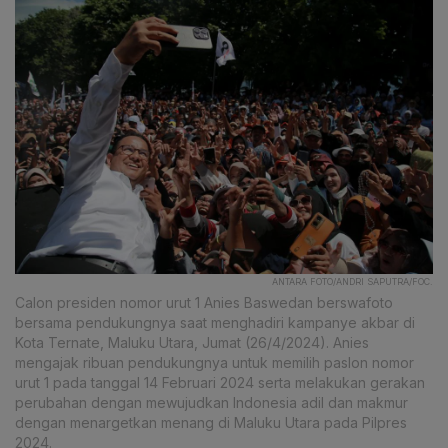
ANTARA FOTO/ANDRI SAPUTRA/FOC.
Calon presiden nomor urut 1 Anies Baswedan berswafoto
bersama pendukungnya saat menghadiri kampanye akbar di
Kota Ternate, Maluku Utara, Jumat (26/4/2024). Anies
mengajak ribuan pendukungnya untuk memilih paslon nomor
urut 1 pada tanggal 14 Februari 2024 serta melakukan gerakan
perubahan dengan mewujudkan Indonesia adil dan makmur
dengan menargetkan menang di Maluku Utara pada Pilpres
2024.