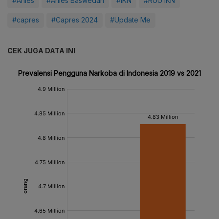
#Anies
#Anies Baswedan
#IKN
#RUU IKN
#capres
#Capres 2024
#Update Me
CEK JUGA DATA INI