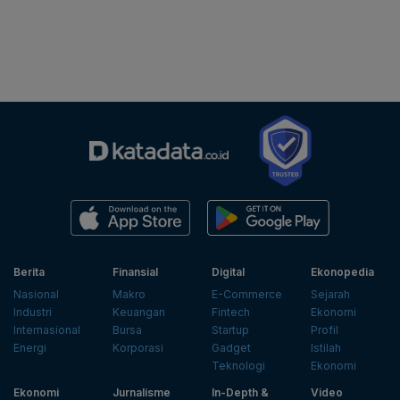
Berita
Finansial
Digital
Ekonopedia
Nasional
Makro
E-Commerce
Sejarah
Industri
Keuangan
Fintech
Ekonomi
Internasional
Bursa
Startup
Profil
Energi
Korporasi
Gadget
Istilah
Teknologi
Ekonomi
Ekonomi
Jurnalisme
In-Depth &
Video