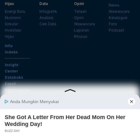
Hijau
Data
Opini
News
Energi Baru
Infografik
Telaah
Wawancara
Ekonomi
Analisis
Opini
Katalogue
Sirkular
Cek Data
Wawancara
Foto
Investasi
Laporan
Podcast
Hijau
Khusus
Info
Indeks
Insight
Center
Databoks
Event
KatadataOto
Langganan Newsletter
Email
Daftar
Ikuti Kami