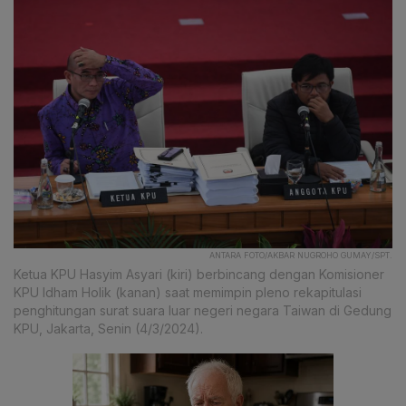
ANTARA FOTO/AKBAR NUGROHO GUMAY/SPT.
Ketua KPU Hasyim Asyari (kiri) berbincang dengan Komisioner
KPU Idham Holik (kanan) saat memimpin pleno rekapitulasi
penghitungan surat suara luar negeri negara Taiwan di Gedung
KPU, Jakarta, Senin (4/3/2024).