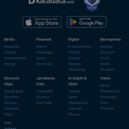
Berita
Finansial
Digital
Ekonopedia
Nasional
Makro
E-Commerce
Sejarah
Industri
Keuangan
Fintech
Ekonomi
Internasional
Bursa
Startup
Profil
Energi
Korporasi
Gadget
Istilah
Teknologi
Ekonomi
Ekonomi
Jurnalisme
In-Depth &
Video
Hijau
Data
Opini
News
Energi Baru
Infografik
Telaah
Wawancara
Ekonomi
Analisis
Opini
Katalogue
Sirkular
Cek Data
Wawancara
Foto
Investasi
Laporan
Podcast
Hijau
Khusus
Info
Indeks