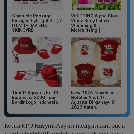
Complete Package -
WHITE INC Alpha Glow
Puragen hybright-XT ( 7
White Body Lotion
ITEM ) - DAVIENA
Whitening &
SKINCARE
Moisturizing |...
Topi 17 Agustus Hut RI
New 2026 Pamelo.id
Indonesia 2026 Topi
Setelan Anak 17
Bordir Logo Indonesia
Agustus Dirgahayu 81
2026 Katun...
Ketua KPU Hasyim Asy'ari mengatakan pada
pemilu legislatif jumlah suara sah mencapai