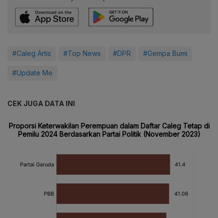
#Caleg Artis
#Top News
#DPR
#Gempa Bumi
#Update Me
CEK JUGA DATA INI