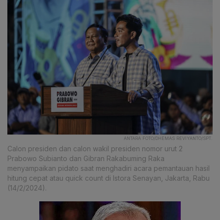
ANTARA FOTO/DHEMAS REVIYANTO/SPT.
Calon presiden dan calon wakil presiden nomor urut 2
Prabowo Subianto dan Gibran Rakabuming Raka
menyampaikan pidato saat menghadiri acara pemantauan hasil
hitung cepat atau quick count di Istora Senayan, Jakarta, Rabu
(14/2/2024).