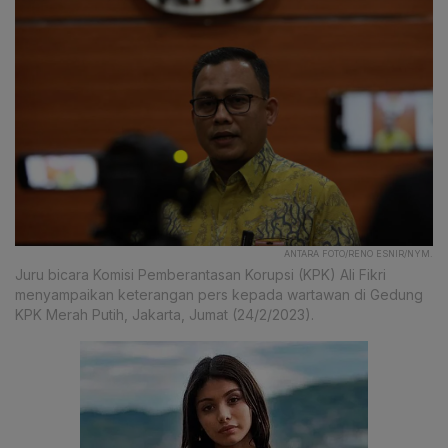
ANTARA FOTO/RENO ESNIR/NYM.
Juru bicara Komisi Pemberantasan Korupsi (KPK) Ali Fikri
menyampaikan keterangan pers kepada wartawan di Gedung
KPK Merah Putih, Jakarta, Jumat (24/2/2023).