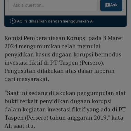
lainnya pada 19 April mencakup kantor swasta di Office
Ask
tersangka, namun rincian lengkap akan diumumkan saat
8 Building SCBD dan kantor PT Taspen di Jakarta
penahanan. Sementara itu, KPK menerapkan larangan
Pusat. Barang bukti yang diamankan meliputi dokumen,
keluar negeri (cegah keluar negeri) terhadap dua
catatan investasi, perangkat elektronik, serta uang
!
FAQ ini dihasilkan dengan menggunakan AI
orang, yaitu satu penyelenggara negara dan satu pihak
dalam pecahan mata uang asing.
swasta, untuk mencegah pelarian sebelum proses
Komisi Pemberantasan Korupsi pada 8 Maret
hukum selesai.
2024 mengumumkan telah memulai
penyidikan kasus dugaan korupsi bermodus
investasi fiktif di PT Taspen (Persero).
Pengusutan dilakukan atas dasar laporan
dari masyarakat.
“Saat ini sedang dilakukan pengumpulan alat
bukti terkait penyidikan dugaan korupsi
dalam kegiatan investasi fiktif yang ada di PT
Taspen (Persero) tahun anggaran 2019," kata
Ali saat itu.