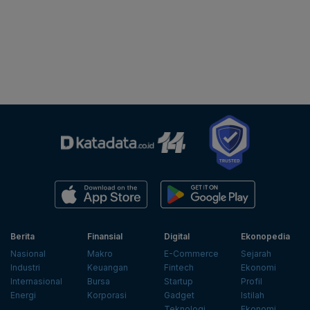
Berita
Finansial
Digital
Ekonopedia
Nasional
Makro
E-Commerce
Sejarah
Industri
Keuangan
Fintech
Ekonomi
Internasional
Bursa
Startup
Profil
Energi
Korporasi
Gadget
Istilah
Teknologi
Ekonomi