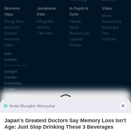
Ekonomi
Jurnalisme
In-Depth &
Video
Hijau
Data
Opini
News
Energi Baru
Infografik
Telaah
Wawancara
Ekonomi
Analisis
Opini
Katalogue
Sirkular
Cek Data
Wawancara
Foto
Investasi
Laporan
Podcast
Hijau
Khusus
Info
Indeks
Insight
Center
Databoks
Event
KatadataOto
Langganan Newsletter
Email
Daftar