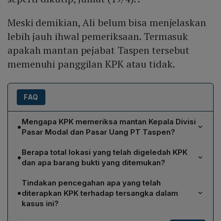
Meski demikian, Ali belum bisa menjelaskan
lebih jauh ihwal pemeriksaan. Termasuk
apakah mantan pejabat Taspen tersebut
memenuhi panggilan KPK atau tidak.
FAQ
Mengapa KPK memeriksa mantan Kepala Divisi
•
Pasar Modal dan Pasar Uang PT Taspen?
KPK memeriksa mantan pejabat tersebut sebagai saksi
Berapa total lokasi yang telah digeledah KPK
•
dalam penyidikan dugaan korupsi bermodus investasi
dan apa barang bukti yang ditemukan?
fiktif di PT Taspen (Persero) tahun anggaran 2019,
KPK telah menggeledah tujuh lokasi: lima pada 7 Maret
yang diambil atas dasar laporan warga masyarakat.
Tindakan pencegahan apa yang telah
meliputi dua rumah di Cipinang Besar Selatan, satu
Penyidikan bertujuan mengumpulkan bukti terkait
•
diterapkan KPK terhadap tersangka dalam
rumah di Menteng, satu rumah di Kebayoran Lama,
kerugian negara yang diperkirakan mencapai ratusan
kasus ini?
serta satu apartemen di Belleza Apartemen; dua lokasi
miliar rupiah.
KPK telah menetapkan sejumlah pihak sebagai