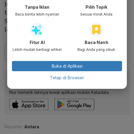
Jumat ini, yakni kantor pihak swasta yang
Tanpa Iklan
Pilih Topik
berada di Office 8 Building SCBD, Jakarta
Baca berita lebih nyaman
Sesuai minat Anda
Selatan dan Kantor PT Taspen (Persero),
Jakarta Pusat.
Fitur AI
Baca Nanti
Lebih mudah berbagi artikel
Bagi Anda yang sibuk
Buka di Aplikasi
Baca artikel ini lewat aplikasi mobile.
Tetap di Browser
Dapatkan pengalaman membaca lebih nyaman dan nikmati
fitur menarik lainnya lewat aplikasi mobile Katadata.
Reporter:
Antara