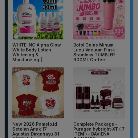
WHITE INC Alpha Glow
Botol Gelas Minum
White Body Lotion
Lucu Vacuum Flask
Whitening &
Stainless TUMBLER
Moisturizing |...
900ML Coffee...
New 2026 Pamelo.id
Complete Package -
Setelan Anak 17
Puragen hybright-XT ( 7
Agustus Dirgahayu 81
ITEM ) - DAVIENA