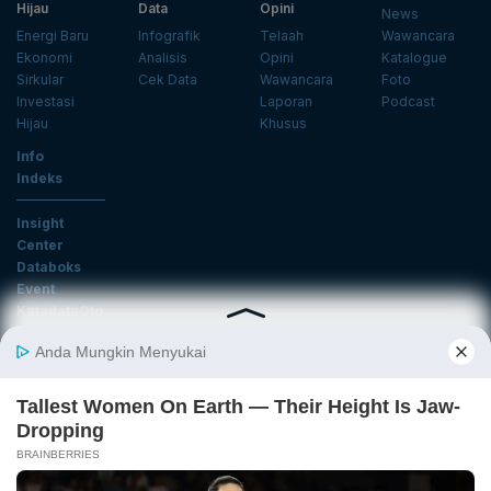
Hijau
Data
Opini
News
Energi Baru
Infografik
Telaah
Wawancara
Ekonomi
Analisis
Opini
Katalogue
Sirkular
Cek Data
Wawancara
Foto
Investasi
Laporan
Podcast
Hijau
Khusus
Info
Indeks
Insight
Center
Databoks
Event
KatadataOto
Langganan Newsletter
Email
Daftar
Ikuti Kami