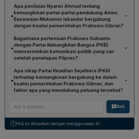
Apa penilaian Nyarwi Ahmad tentang
kemungkinan partai-partai pendukung Anies
•
Baswedan‑Muhaimin Iskandar bergabung
dengan koalisi pemerintahan Prabowo‑Gibran?
Nyarwi menilai bahwa partai-partai di belakang
Bagaimana pertemuan Prabowo Subianto
Anies‑Muhaimin sudah sangat cair, sehingga ada
dengan Partai Kebangkitan Bangsa (PKB)
•
peluang nyata untuk bergabung dengan pemerintahan
mencerminkan komunikasi politik yang cair
Prabowo‑Gibran. Ia melihat isyarat tersebut dari
setelah penetapan Pilpres?
kehadiran Anies‑Muhaimin di KPU saat penetapan
Setelah penetapan, Prabowo langsung menyambangi
pemenang Pilpres 2024 serta dari interaksi politik yang
Apa sikap Partai Keadilan Sejahtera (PKS)
kantor DPP PKB dan disambut hangat oleh Ketua Umum
terjadi sesudahnya, yang mengindikasikan
terhadap kemungkinan bergabung ke dalam
•
Muhaimin Iskandar, bahkan dengan karpet merah.
kemungkinan penjajakan koalisi pascapilpres.
koalisi pemerintahan Prabowo‑Gibran, dan
Kedatangan itu dikabarkan atas undangan PKB,
faktor apa yang mendukung peluang tersebut?
menandakan hubungan politik yang terbuka dan cair,
PKS belum menunjukkan keputusan bulat untuk
baik sebagai penjajakan koalisi maupun diskusi agenda
Ask
bergabung, karena sebagian pengurus merasa
masing‑masing.
nyaman berada di luar pemerintahan atau menjadi
oposisi. Namun, peluang PKS mendekat kepada
!
FAQ ini dihasilkan dengan menggunakan AI
Prabowo tetap besar mengingat sejarah dua kali koalisi
sebelumnya pada pilpres, yang menunjukkan