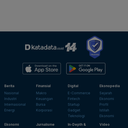
Berita
Finansial
Digital
Ekonopedia
Nasional
Makro
E-Commerce
Sejarah
Industri
Keuangan
Fintech
Ekonomi
Internasional
Bursa
Startup
Profil
Energi
Korporasi
Gadget
Istilah
Teknologi
Ekonomi
Ekonomi
Jurnalisme
In-Depth &
Video