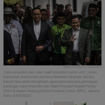
ANTARA FOTO/APRILLIO AKBAR/AWW.
Calon presiden dan calon wakil presiden nomor urut 1, Anies
Baswedan (kedua kiri) bersama Muhaimin Iskandar (kedua
kanan) tiba untuk menghadiri rapat pleno terbuka penetapan
pasangan calon Presiden dan Wakil Presiden terpilih Pemilu
2024 di depan Gedung Komisi Pemilihan Umum (KPU), Jakarta,
Rabu (24/4/2024).