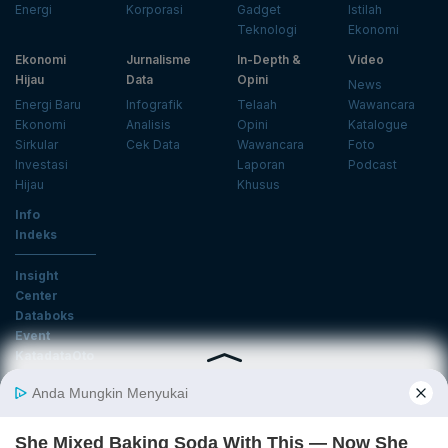
Energi
Korporasi
Gadget
Istilah
Teknologi
Ekonomi
Ekonomi
Jurnalisme
In-Depth &
Video
Hijau
Data
Opini
News
Energi Baru
Infografik
Telaah
Wawancara
Ekonomi
Analisis
Opini
Katalogue
Sirkular
Cek Data
Wawancara
Foto
Investasi
Laporan
Podcast
Hijau
Khusus
Info
Indeks
Insight
Center
Databoks
Event
KatadataOto
Langganan Newsletter
Email