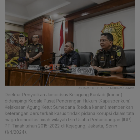
ANTARA FOTO/HAFIDZ MUBARAK A/RWA.
Direktur Penyidikan Jampidsus Kejagung Kuntadi (kanan)
didampingi Kepala Pusat Penerangan Hukum (Kapuspenkum)
Kejaksaan Agung Ketut Sumedana (kedua kanan) memberikan
keterangan pers terkait kasus tindak pidana korupsi dalam tata
niaga komoditas timah wilayah Izin Usaha Pertambangan (IUP)
PT Timah tahun 2015-2022 di Kejagung, Jakarta, Senin
(1/4/2024).