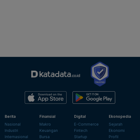
Berita
Finansial
Digital
Ekonopedia
Nasional
Makro
E-Commerce
Sejarah
Industri
Keuangan
Fintech
Ekonomi
Internasional
Bursa
Startup
Profil