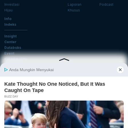
Investasi
Laporan
Podcast
Hijau
Khusus
Info
Indeks
Insight
Center
Databoks
Event
KatadataOto
Langganan Newsletter
Email
Daftar
Ikuti Kami
Tentang Katadata
Advertising
Karier
Pedoman Media Siber