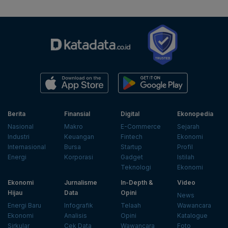
Berita
Finansial
Digital
Ekonopedia
Nasional
Makro
E-Commerce
Sejarah
Industri
Keuangan
Fintech
Ekonomi
Internasional
Bursa
Startup
Profil
Energi
Korporasi
Gadget
Istilah
Teknologi
Ekonomi
Ekonomi
Jurnalisme
In-Depth &
Video
Hijau
Data
Opini
News
Energi Baru
Infografik
Telaah
Wawancara
Ekonomi
Analisis
Opini
Katalogue
Sirkular
Cek Data
Wawancara
Foto